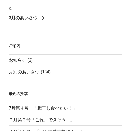
投
ビ
稿
次
次
ゲ
の
3月のあいさつ
投
ー
稿
シ
ョ
ご案内
ン
お知らせ
(2)
月別のあいさつ
(134)
最近の投稿
7月第４号 「梅干し食べたい！」
７月第３号「これ、できそう！」