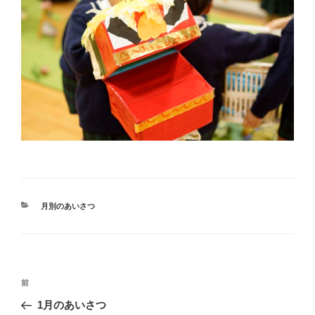
カ
月別のあいさつ
テ
ゴ
リ
ー
投
前
前
稿
の
1月のあいさつ
ナ