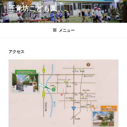
コ
正覚坊こども園
ン
やさしさと、おててつないで。
テ
ン
ツ
メニュー
へ
ス
キ
アクセス
ッ
プ