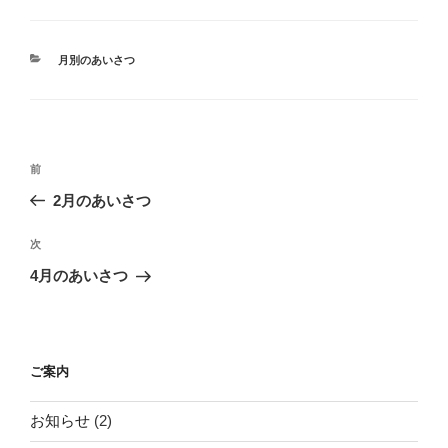
カ
月別のあいさつ
テ
ゴ
リ
ー
投
前
前
稿
の
2月のあいさつ
ナ
投
ビ
稿
次
次
ゲ
の
4月のあいさつ
投
ー
稿
シ
ョ
ご案内
ン
お知らせ
(2)