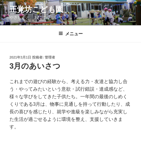
コ
正覚坊こども園
ン
やさしさと、おててつないで。
テ
ン
ツ
メニュー
へ
ス
キ
投
2021年3月1日
投稿者:
管理者
稿
ッ
3月のあいさつ
日:
プ
これまでの遊びの経験から、考える力・友達と協力し合
う・やってみたいという意欲・試行錯誤・達成感など、
様々な学びをしてきた子供たち。一年間の最後のしめく
くりである3月は、物事に見通しを持って行動したり、成
長の喜びを感じたり、就学や進級を楽しみながら充実し
た生活が過ごせるように環境を整え、支援していきま
す。