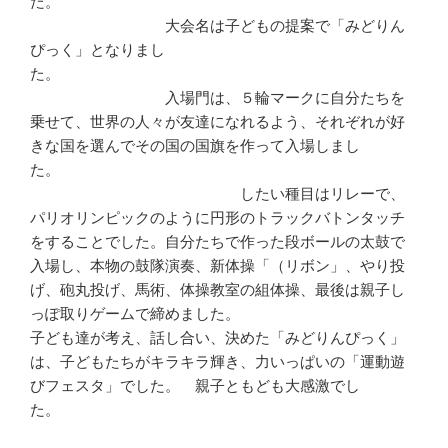
た。
大会名は子どもの提案で「みどりん
ぴっく」となりまし
た。
入場門は、５輪マークに自分たちを
乗せて、世界の人々が友達になれるよう、それぞれが好
きな国を選んでその国の国旗を作って入場しまし
た。
したい種目はリレーで、
パリオリンピックのように円形のトラックバトンタッチ
をすることでした。自分たちで作った段ボールの太鼓で
入場し、本物の鼓隊演奏、新体操「（リボン」、やり投
げ、砲丸投げ、馬術、体操教室の組体操、最後は親子し
っぽ取りゲームで締めました。
子ども達が考え、話し合い、決めた「みどりんぴっく」
は、子どもたちがキラキラ輝き、力いっぱいの「運動遊
びフェスタ」でした。 親子ともども大感激でし
た。