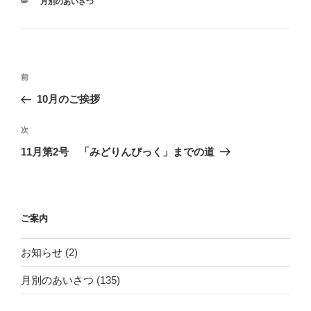
カ
月別のあいさつ
テ
ゴ
リ
ー
投
前
前
稿
の
10月のご挨拶
ナ
投
ビ
稿
次
次
ゲ
の
11月第2号 「みどりんぴっく」までの道
投
ー
稿
シ
ョ
ご案内
ン
お知らせ
(2)
月別のあいさつ
(135)