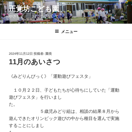
コ
正覚坊こども園
ン
やさしさと、おててつないで。
テ
ン
ツ
メニュー
へ
ス
キ
投
2024年11月12日
投稿者:
園長
稿
ッ
11月のあいさつ
日:
プ
《みどりんぴっく》「運動遊びフェスタ」
１０月２２日、子どもたちが心待ちにしていた「運動
遊びフェスタ」を行いまし
た。
５歳児みどり組は、相談の結果８月から
遊んできたオリンピック遊びの中から種目を選んで実施
することにしまし