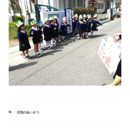
カ
月別のあいさつ
テ
ゴ
リ