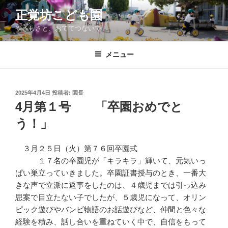
コ
正覚坊こども園
ン
やさしさと、おててつないで。
テ
ン
ツ
メニュー
へ
ス
キ
投
2025年4月4日
投稿者:
園長
稿
ッ
4月第１号 「卒園おめでと
日:
プ
う！」
３月２５日（火）第７６回卒園式
１７名の卒園児が「キラキラ」輝いて、元気いっ
ぱい巣立っていきました。卒園証書授与のとき、一番大
きな声で立派に返事をしたのは、４歳児までは引っ込み
思案で目立たない子でしたが、５歳児になって、オリン
ピック遊びやバンビ物語のお話遊びなど、仲間と色々な
経験を積み、話し合いを重ねていく中で、自信をもって