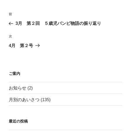
ー
投
前
前
稿
の
3月 第２回 ５歳児バンビ物語の振り返り
ナ
投
ビ
稿
次
次
ゲ
の
4月 第２号
投
ー
稿
シ
ョ
ご案内
ン
お知らせ
(2)
月別のあいさつ
(135)
最近の投稿