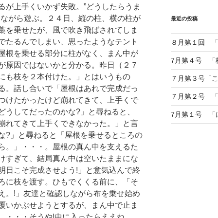
るが上手くいかず失敗。”どうしたらうま
しながら遊ぶ。２４日、縦の柱、横の柱が
最近の投稿
藁を乗せたが、風で吹き飛ばされてしま
でたるんでしまい、思ったようなテント
８月第１回 
屋根を乗せる部分に柱がなく、まん中が
7月第４号 「
が原因ではないかと分かる。昨日（２７
にも枝を２本付けた。」とはいうもの
７月第３号「
る。話し合いで「屋根はあれで完成だっ
７月第２号 
つけたかったけど崩れてきて、上手くで
どうしてだったのかな?」と尋ねると、
7月第１号 「
崩れてきて上手くできなかった。」と言
な?」と尋ねると「屋根を乗せるところの
ら。」・・・。屋根の真ん中を支えるた
けすぎて、結局真ん中は空いたままにな
明日こそ完成させよう!」と意気込んで終
ろに枝を渡す。ひもでくくる前に、「そ
え。!」友達と確認しながら布を乗せ始め
覆いかぶせようとするが、まん中で止ま
。・・・そうや!中に入ったらええね