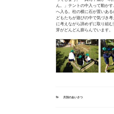
ん。」テントの中入って動かすと
へ入る。柱の横に石が置いある
どもたちが遊びの中で気づき考
に考えながら諦めずに取り組む
芽がどんどん膨らんでいます。
カ
月別のあいさつ
テ
ゴ
リ
ー