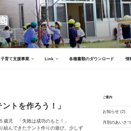
園
子育て支援事業
Link
各種書類のダウンロード
情
ご案内
テントを作ろう！」
お知らせ
(2)
５歳児 「失敗は成功のもと！」
月別のあいさ
組んできたテント作りの遊び。少しず