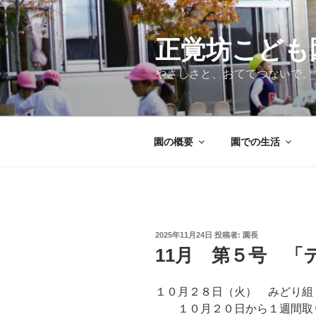
コ
ン
テ
正覚坊こども
ン
やさしさと、おててつないで。
ツ
へ
ス
キ
園の概要
園での生活
ッ
プ
投
2025年11月24日
投稿者:
園長
稿
11月 第５号 「
日:
１０月２８日（火） みどり組
１０月２０日から１週間取り