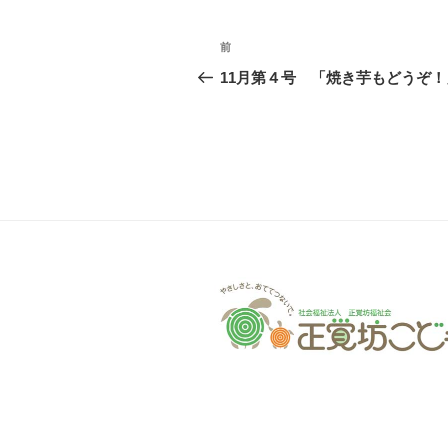
投
前
前
稿
の
11月第４号 「焼き芋もどうぞ！
投
ナ
稿
ビ
ゲ
ー
シ
ョ
ン