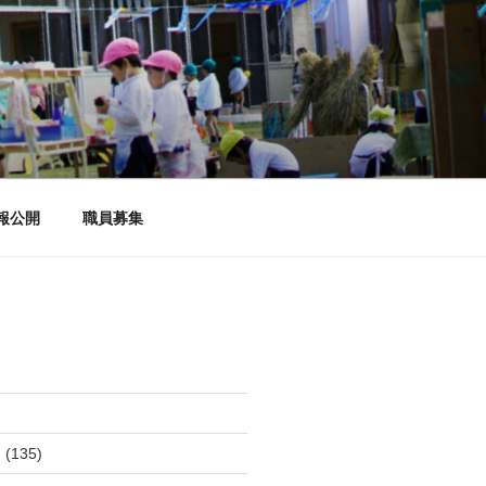
報公開
職員募集
つ
(135)