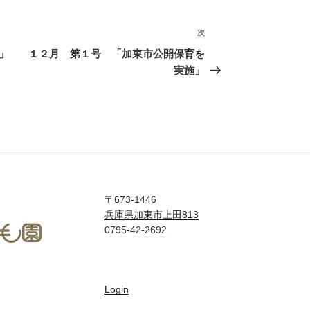
次
次
の
」
１２月 第１号 「加東市公開保育を
投
実施」
稿
〒673-1446
兵庫県加東市上田813
0795-42-2692
Login