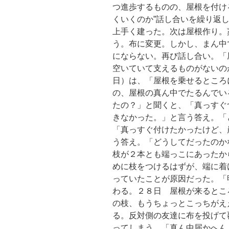
つ進歩するものの、屋根を付け
くいくのか”話し合いを繰り返
上手く建った。次は屋根作り。
う。布に変更。しかし、まん中
にならない。再び話し合い。「
空いていて支えるものがないの
日）は、「屋根を乗せるところ
の、屋根の真ん中でたるんでい
たの？」と聞くと、「真っすぐ
きなかった。」と言う答え。「
「真っすぐ付けたかったけど、
う答え。「どうしてだったのか
枝が２本とも端っこにあったか
めに枝をつけるはずが、端に着
っていたことが原因だった。「
わる。２８日 屋根が来るとこ
の枝、もうちょっとこっちがえ
る。反対側の友達に布を投げて
ってしまう。「真ん中届かへん