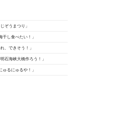
「じぞうまつり」
梅干し食べたい！」
これ、できそう！」
「明石海峡大橋作ろう！」
にゅるにゅるや！」