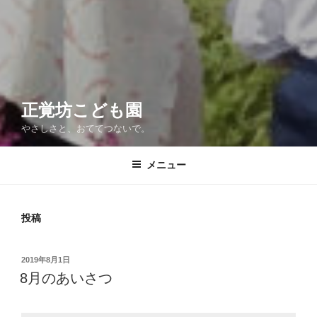
正覚坊こども園
やさしさと、おててつないで。
メニュー
投稿
投
2019年8月1日
稿
8月のあいさつ
日: