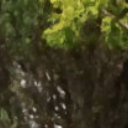
コ
ン
テ
ン
ツ
へ
ス
キ
ッ
プ